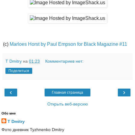
(c)
Marloes Horst by Paul Empson for Black Magazine #11
T Dmitry
на
01:23
Комментариев нет:
Поделиться
‹
›
Главная страница
Открыть веб-версию
Обо мне
T Dmitry
Фото дневник Tyzhnenko Dmitry