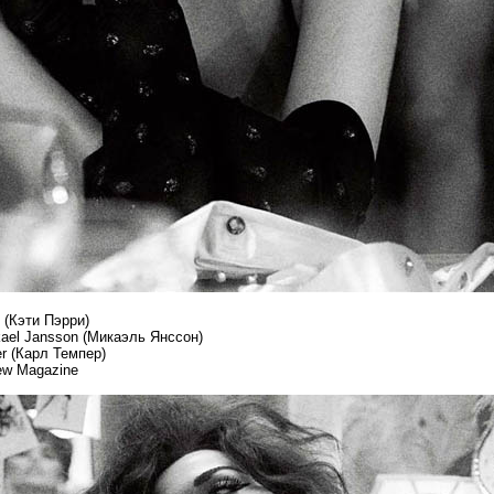
 (Кэти Пэрри)
kael Jansson (Микаэль Янссон)
er (Карл Темпер)
iew Magazine