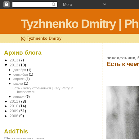
Tyzhnenko Dmitry | P
(c) Tyzhnenko Dmitry
Архив блога
понедельник, 5
►
2013
(7)
Есть к чему
▼
2012
(10)
►
декабря
(1)
►
сентября
(1)
►
апреля
(1)
▼
марта
(1)
Есть к чему стремиться | Katy Perry in
Interview M...
►
января
(6)
►
2011
(78)
►
2010
(14)
►
2009
(51)
►
2008
(9)
AddThis