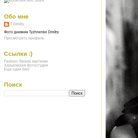
Обо мне
T Dmitry
Фото дневник Tyzhnenko Dmitry
Просмотреть профиль
Ссылки :)
Fashion, Beauty картинки
Харьковская фотостудия
Еще один блог
Поиск