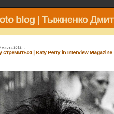
hoto blog | Тыжненко Дми
 марта 2012 г.
 стремиться | Katy Perry in Interview Magazine